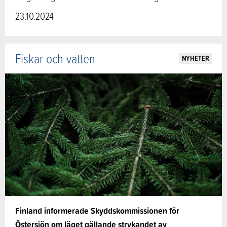
23.10.2024
Fiskar och vatten
NYHETER
Finland informerade Skyddskommissionen för
Östersjön om läget gällande strykandet av