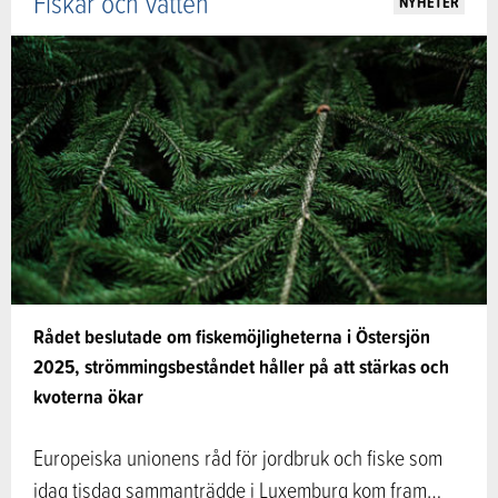
Fiskar och vatten
NYHETER
Rådet beslutade om fiskemöjligheterna i Östersjön
2025, strömmingsbeståndet håller på att stärkas och
kvoterna ökar
Europeiska unionens råd för jordbruk och fiske som
idag tisdag sammanträdde i Luxemburg kom fram…