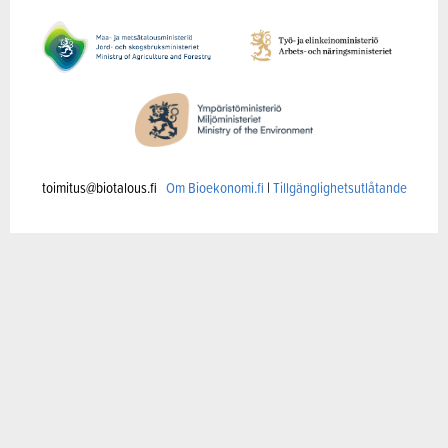
toimitus@biotalous.fi
Om Bioekonomi.fi
|
Tillgänglighetsutlåtande