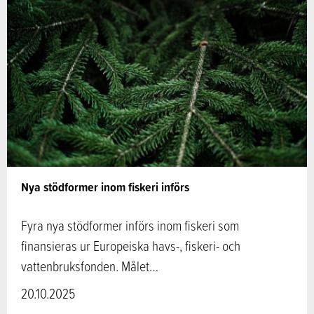
Nya stödformer inom fiskeri införs
Fyra nya stödformer införs inom fiskeri som
finansieras ur Europeiska havs-, fiskeri- och
vattenbruksfonden. Målet…
20.10.2025