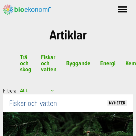
Toggle
nav
Artiklar
Trä
Fiskar
och
och
Byggande
Energi
Kem
skog
vatten
Filtrera:
Fiskar och vatten
NYHETER