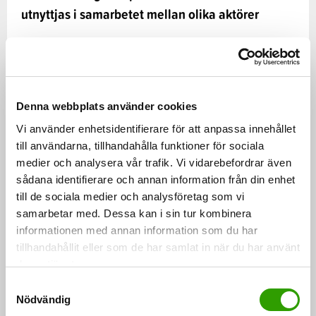
utnyttjas i samarbetet mellan olika aktörer
Effekterna av kolkompensationen på en hållbar
produktion och användning av biomassa och
marknaden för biomassa utreds.
Denna webbplats använder cookies
Befintliga digitala marknadsplatser för sido- och
Vi använder enhetsidentifierare för att anpassa innehållet
avfallsströmmar utnyttjas och utvecklas.
till användarna, tillhandahålla funktioner för sociala
Företag i olika branscher uppmuntras till
medier och analysera vår trafik. Vi vidarebefordrar även
regionalt samarbete i syfte att utveckla ett
sådana identifierare och annan information från din enhet
affärsekosystem som grundar sig på sido- och
till de sociala medier och analysföretag som vi
samarbetar med. Dessa kan i sin tur kombinera
avfallsströmmar.
informationen med annan information som du har
Uppföljningsmetoder utvecklas för att påvisa
tillhandahållit eller som de har samlat in när du har använt
biomassornas ursprung och hållbarhet för
deras tjänster.
konsumenten, inklusive miljöhållbarheten i nya
S
teknologier och processer.
Nödvändig
a